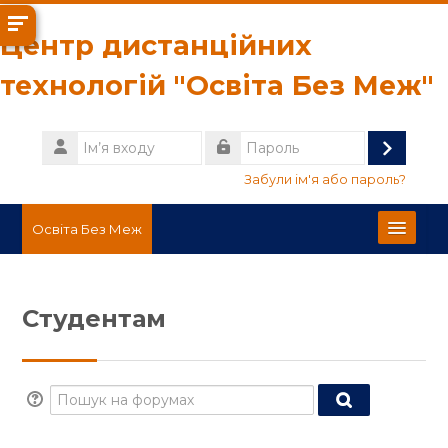
Перейти до головного вмісту
Центр дистанційних
технологій "Освіта Без Меж"
Ім’я
входу
Увійти
Пароль
Забули ім'я або пароль?
Освіта Без Меж
Українська ‎(uk)‎
Студентам
Пошук
Прийн
Пошук на форумах
Пошук на фо