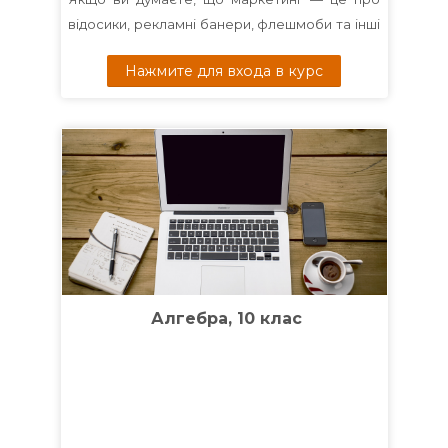
відосики, рекламні банери, флешмоби та інші
"заманухи", то ви мислите трохи завузько. Бо
Нажмите для входа в курс
зараз маркетинг — це про сервіс, досвід і
здоровий глузд. Особливо коли мова про
послуги.
Цей курс — для тих, хто продає не коробки, а
досвід. У кого клієнт купує не "
ЩО
", а "
ЯК
і
З
КИМ
". Якщо ви працюєте в освітній сфері,
медицині, консалтингу, творчості або
сервісних послугах — цей курс допоможе
зрозуміти,
як клієнт сприймає вашу
цінність
і
чому ціна — не головне.
Алгебра, 10 клас
Ми познайомимось з
базовими моделями
маркетингу послуг, які працюють — якщо
розуміти, що за ними стоїть.
У програмі: